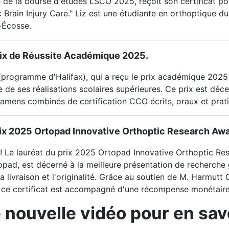
te de la bourse d'études LSCO 2025, reçoit son certificat pou
c Brain Injury Care." Liz est une étudiante en orthoptique
-Écosse.
Prix de Réussite Académique 2025.
 (programme d'Halifax), qui a reçu le prix académique 2025
 de ses réalisations scolaires supérieures. Ce prix est déc
xamens combinés de certification CCO écrits, oraux et prat
prix 2025 Ortopad Innovative Orthoptic Research Awa
! Le lauréat du prix 2025 Ortopad Innovative Orthoptic Res
ad, est décerné à la meilleure présentation de recherche g
la livraison et l'originalité. Grâce au soutien de M. Harmutt
, ce certificat est accompagné d'une récompense monétair
nouvelle vidéo pour en savo