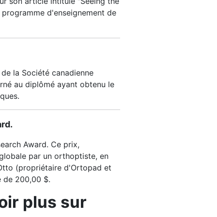
r son article intitulé "Seeing the
 du programme d'enseignement de
 de la Société canadienne
erné au diplômé ayant obtenu le
iques.
rd.
earch Award. Ce prix,
lobale par un orthoptiste, en
 Otto (propriétaire d'Ortopad et
e de 200,00 $.
ir plus sur