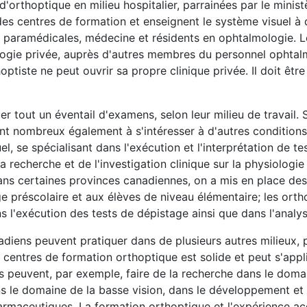
d'orthoptique en milieu hospitalier, parrainées par le minist
 des centres de formation et enseignent le système visuel à
s paramédicales, médecine et résidents en ophtalmologie. L
ologie privée, auprès d'autres membres du personnel ophta
tiste ne peut ouvrir sa propre clinique privée. Il doit être
r tout un éventail d'examens, selon leur milieu de travail.
ont nombreux également à s'intéresser à d'autres conditions
l, se spécialisant dans l'exécution et l'interprétation de t
la recherche et de l'investigation clinique sur la physiolog
 Dans certaines provinces canadiennes, on a mis en place 
e préscolaire et aux élèves de niveau élémentaire; les orth
s l'exécution des tests de dépistage ainsi que dans l'analys
nadiens peuvent pratiquer dans de plusieurs autres milieux, 
centres de formation orthoptique est solide et peut s'appli
s peuvent, par exemple, faire de la recherche dans le domai
ns le domaine de la basse vision, dans le développement et 
rmaceutiques. La formation orthoptique et l'expérience acq