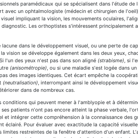
sionnels paramédicaux qui se spécialisent dans l'étude de la
 avec un ophtalmologiste (médecin et chirurgien de l'oeil), 
suel impliquant la vision, les mouvements oculaires, l'ali
un diagnostic. Les orthoptistes s'intéressent principalement 
 lacune dans le développement visuel, ou une perte de capac
que la vision se développe également dans les deux yeux, ch
. Si l'un des yeux n'est pas dans son aligné
(strabisme)
, si l
autre
(anisométropie)
, ou si une maladie s'est logée dans un
pas des images identiques. Cet écart empêche la coopérati
nt
(neutralisation)
, interrompant ainsi le développement visuel
 détériorer dans de nombreux cas.
s conditions qui peuvent mener à l'amblyopie et à détermin
s patients n'ont pas encore atteint la phase verbale, l'or
l et intégrer cette compréhension à la connaissance des 
 éclairé. Pour évaluer avec exactitude la capacité visuelle,
limites restreintes de la fenêtre d'attention d'un enfant. 