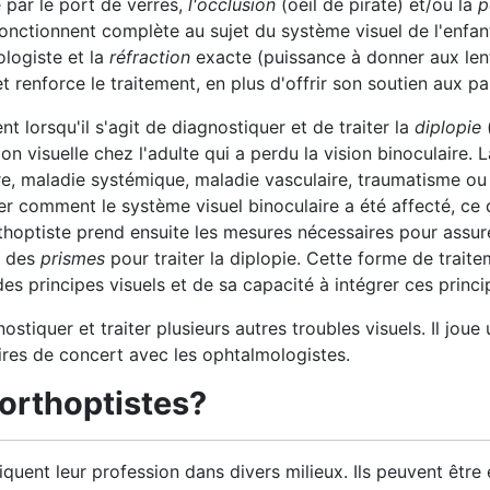
 par le port de verres,
l'occlusion
(oeil de pirate) et/ou la
p
 fonctionnent complète au sujet du système visuel de l'enf
ologiste et la
réfraction
exacte (puissance à donner aux lentil
t renforce le traitement, en plus d'offrir son soutien aux pa
ent lorsqu'il s'agit de diagnostiquer et de traiter la
diplopie
(
on visuelle chez l'adulte qui a perdu la vision binoculaire. 
re, maladie systémique, maladie vasculaire, traumatisme ou
r comment le système visuel binoculaire a été affecté, ce
thoptiste prend ensuite les mesures nécessaires pour assurer
à des
prismes
pour traiter la diplopie. Cette forme de trait
es principes visuels et de sa capacité à intégrer ces princip
stiquer et traiter plusieurs autres troubles visuels. Il joue 
res de concert avec les ophtalmologistes.
 orthoptistes?
iquent leur profession dans divers milieux. Ils peuvent être