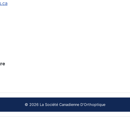
s.ca
re
© 2026 La Société Canadienne D'Orthoptique